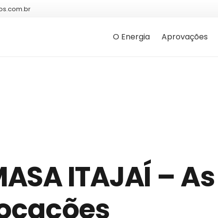
os.com.br
O Energia
Aprovações
ASA ITAJAÍ – As
locações