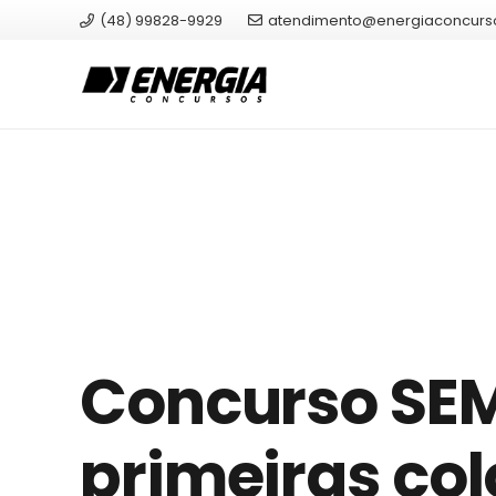
(48) 99828-9929
atendimento@energiaconcurs
Concurso SEM
primeiras co