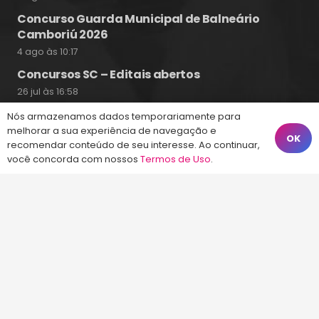
Concurso Guarda Municipal de Balneário
Camboriú 2026
4 ago às 10:17
Concursos SC – Editais abertos
26 jul às 16:58
Nós armazenamos dados temporariamente para
melhorar a sua experiência de navegação e
OK
recomendar conteúdo de seu interesse. Ao continuar,
Fale Conosco
você concorda com nossos
Termos de Uso
.
(48) 99828-9929
Calçadão João Pinto, 212 – Centro
Florianópolis – SC, 88010-420
atendimento@energiaconcursos.com.br