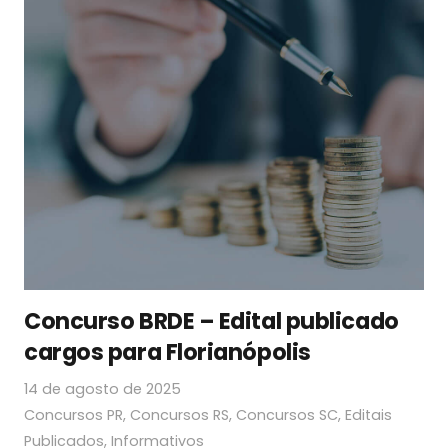
Concurso BRDE – Edital publicado
cargos para Florianópolis
14 de agosto de 2025
Concursos PR
,
Concursos RS
,
Concursos SC
,
Editais
Publicados
,
Informativos