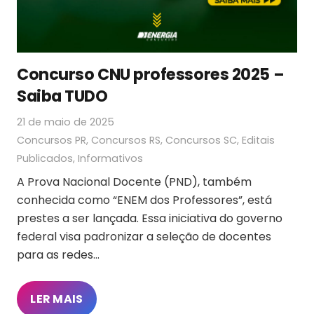
Concurso CNU professores 2025 –
Saiba TUDO
21 de maio de 2025
Concursos PR
,
Concursos RS
,
Concursos SC
,
Editais
Publicados
,
Informativos
A Prova Nacional Docente (PND), também
conhecida como “ENEM dos Professores”, está
prestes a ser lançada. Essa iniciativa do governo
federal visa padronizar a seleção de docentes
para as redes…
LER MAIS