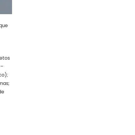
 que
jetos
 –
co);
mas;
de