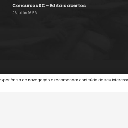
Concursos SC – Editais abertos
26 jul às 16:58
itos reservados.
periência de navegação e recomendar conteúdo de seu interesse