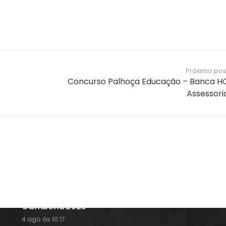
Próximo pos
Concurso Palhoça Educação – Banca H
Assessori
Notícias e Informações sobre
Concursos Públicos
Concurso CASAN – Contratando Banca
4 ago às 14:51
Concurso Guarda Municipal de Balneário
Camboriú 2026
4 ago às 10:17