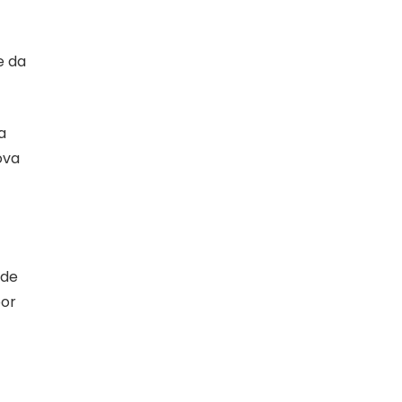
e da
a
ova
 de
por