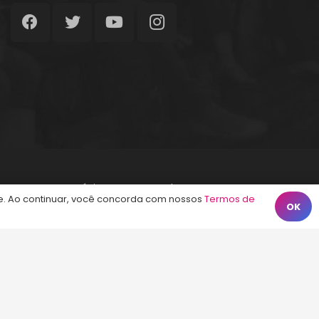
Início
Termos de Uso
Contato
. Ao continuar, você concorda com nossos
Termos de
OK