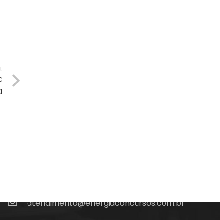
t
C
a
Fale Conosco
(48) 99828-9929
Calçadão João Pinto, 212 – Centro
Florianópolis – SC, 88010-420
atendimento@energiaconcursos.com.br