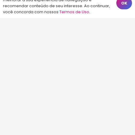
Fale Conosco
OK
recomendar conteúdo de seu interesse. Ao continuar,
você concorda com nossos
Termos de Uso
.
(48) 99828-9929
Calçadão João Pinto, 212 – Centro
Florianópolis – SC, 88010-420
atendimento@energiaconcursos.com.br