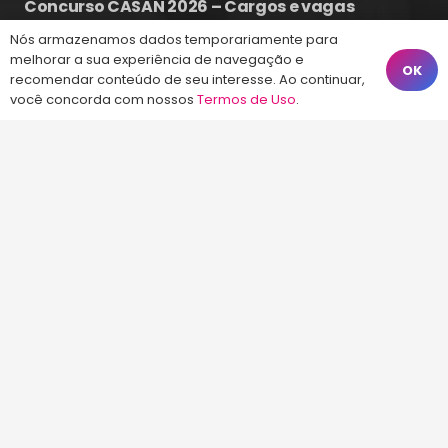
Concurso CASAN 2026 – Cargos e vagas
previstas
Nós armazenamos dados temporariamente para
7 ago às 19:25
melhorar a sua experiência de navegação e
OK
recomendar conteúdo de seu interesse. Ao continuar,
você concorda com nossos
Termos de Uso
.
Fale Conosco
(48) 99828-9929
Calçadão João Pinto, 212 – Centro
Florianópolis – SC, 88010-420
atendimento@energiaconcursos.com.br