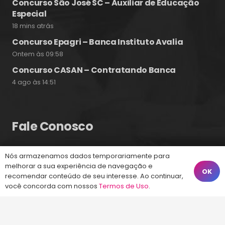
Concurso São José SC – Auxiliar de Educação
Especial
18 mins atrás
Concurso Epagri – Banca Instituto Avalia
Ontem às 09:58
Concurso CASAN – Contratando Banca
4 ago às 14:51
Fale Conosco
Nós armazenamos dados temporariamente para
(48) 99828-9929
melhorar a sua experiência de navegação e
OK
Calçadão João Pinto, 212 – Centro
recomendar conteúdo de seu interesse. Ao continuar,
você concorda com nossos
Termos de Uso
.
Florianópolis – SC, 88010-420
atendimento@energiaconcursos.com.br