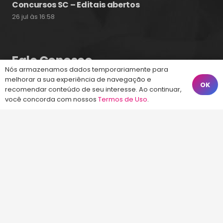
Concursos SC – Editais abertos
26 jul às 16:58
Fale Conosco
Nós armazenamos dados temporariamente para
melhorar a sua experiência de navegação e
OK
recomendar conteúdo de seu interesse. Ao continuar,
(48) 99828-9929
você concorda com nossos
Termos de Uso
.
Calçadão João Pinto, 212 – Centro
Florianópolis – SC, 88010-420
atendimento@energiaconcursos.com.br