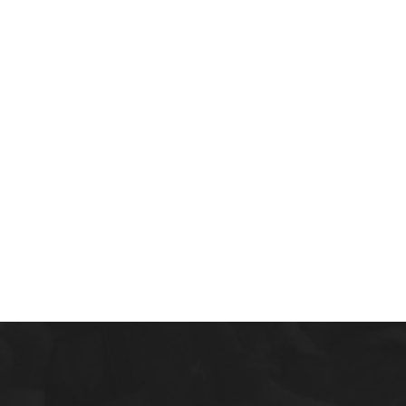
Fale Conosco
(48) 99828-9929
Calçadão João Pinto, 212 – Centro
Florianópolis – SC, 88010-420
atendimento@energiaconcursos.com.br