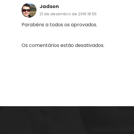
Jadson
21 de dezembro de 2016 18:55
Parabéns a todos os aprovados.
A empresa Energia Concursos é uma escola
Os comentários estão desativados.
preparatória para concursos públicos em
Florianópolis, com aulas Online ou presenciais.
Estude com quem é líder em aprovação.