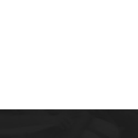
Notícias e Informações sobre
Concursos Públicos
Concurso São José SC – Auxiliar de
Educação Especial
Hoje às 09:28
Concurso Epagri – Banca Instituto Avalia
Ontem às 09:58
Concurso CASAN – Contratando Banca
4 ago às 14:51