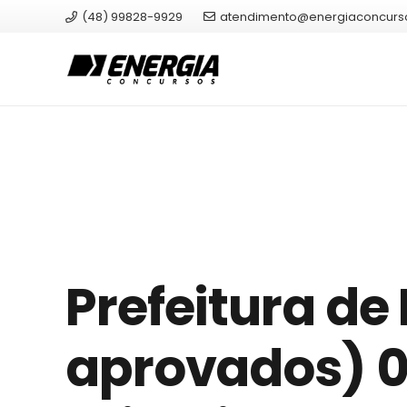
(48) 99828-9929
atendimento@energiaconcurs
Prefeitura de
aprovados) 06