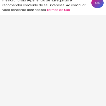
(48) 99828-9929
melhorar a sua experiência de navegação e
OK
recomendar conteúdo de seu interesse. Ao continuar,
Calçadão João Pinto, 212 – Centro
você concorda com nossos
Termos de Uso
.
Florianópolis – SC, 88010-420
atendimento@energiaconcursos.com.br
©2013-2024
Energia Concursos
. Todos os
direitos reservados.