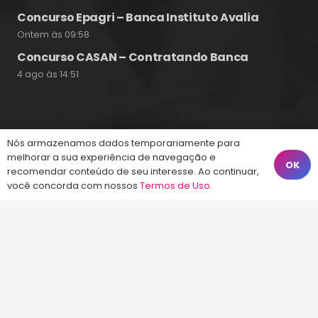
Concurso Epagri – Banca Instituto Avalia
Ontem às 09:58
Concurso CASAN – Contratando Banca
4 ago às 14:51
Fale Conosco
Nós armazenamos dados temporariamente para
melhorar a sua experiência de navegação e
OK
recomendar conteúdo de seu interesse. Ao continuar,
(48) 99828-9929
você concorda com nossos
Termos de Uso
.
Calçadão João Pinto, 212 – Centro
Florianópolis – SC, 88010-420
atendimento@energiaconcursos.com.br