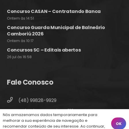
Concurso CASAN – Contratando Banca
Ontem às 14:51
Concurso Guarda Municipal de Balneário
Camboriú 2026
Ontem às 10:17
Concursos SC – Editais abertos
26 jul às 16:58
Fale Conosco
(48) 99828-9929
Calçadão João Pinto, 212 – Centro
Nós armazenamos dados temporariamente para
Florianópolis – SC, 88010-420
melhorar a sua experiência de navegação e
OK
recomendar conteúdo de seu interesse. Ao continuar,
atendimento@energiaconcursos.com.br