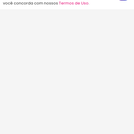
você concorda com nossos
Termos de Uso
.
©2013-2024
Energia Concursos
. Todos os
direitos reservados.
Início
Termos de Uso