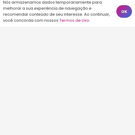
Nós armazenamos dados temporariamente para
preparatória para concursos públicos em
melhorar a sua experiência de navegação e
OK
Florianópolis, com aulas Online ou presenciais.
recomendar conteúdo de seu interesse. Ao continuar,
você concorda com nossos
Termos de Uso
.
Estude com quem é líder em aprovação.
Notícias e Informações sobre
Concursos Públicos
Concurso Epagri – Banca Instituto Avalia
Hoje às 09:58
Concurso CASAN – Contratando Banca
4 ago às 14:51
Concurso Guarda Municipal de Balneário
Camboriú 2026
4 ago às 10:17