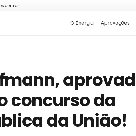
os.com.br
O Energia
Aprovações
ffmann, aprova
no concurso da
blica da União!