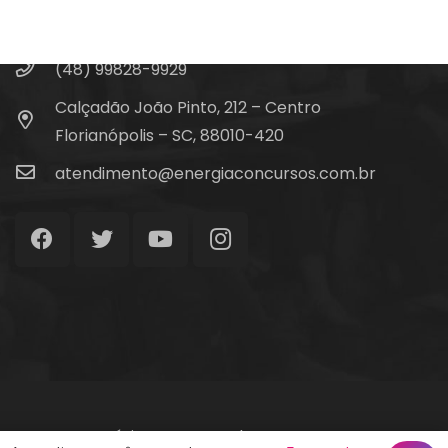
Fale Conosco
(48) 99828-9929
Calçadão João Pinto, 212 – Centro
Florianópolis – SC, 88010-420
atendimento@energiaconcursos.com.br
Início
Termos de Uso
Contato