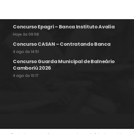
Notícias e Informações sobre
Concursos Públicos
Concurso Epagri – Banca Instituto Avalia
Hoje às 09:58
Concurso CASAN – Contratando Banca
4 ago às 14:51
Concurso Guarda Municipal de Balneário
Camboriú 2026
4 ago às 10:17
itos reservados.