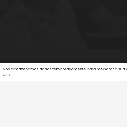
©2013-2024
Energia Concursos
. Todos os dire
Nós armazenamos dados temporariamente para melhorar a sua ex
Uso
.