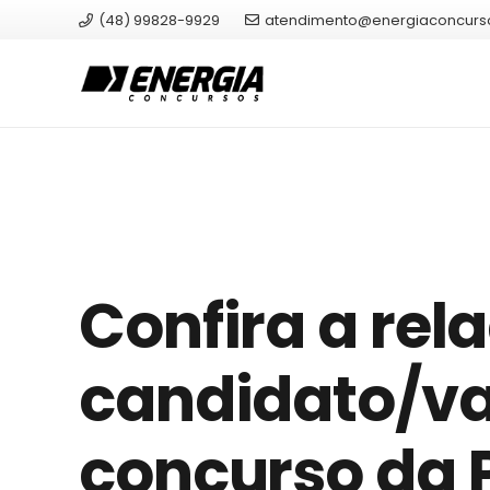
(48) 99828-9929
atendimento@energiaconcurs
Confira a rel
candidato/va
concurso da P