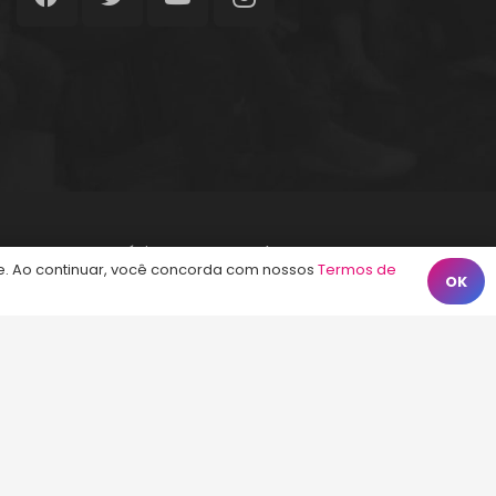
Início
Termos de Uso
Contato
. Ao continuar, você concorda com nossos
Termos de
OK