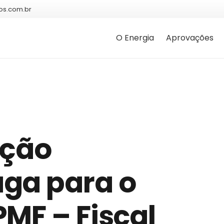
os.com.br
O Energia
Aprovações
ação
ga para o
MF – Fiscal