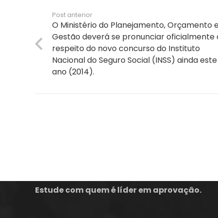
Post anterior
O Ministério do Planejamento, Orçamento 
Gestão deverá se pronunciar oficialmente 
respeito do novo concurso do Instituto
Nacional do Seguro Social (INSS) ainda este
ano (2014).
A empresa Energia Concursos é uma escola
preparatória para concursos públicos em
Florianópolis, com aulas Online ou presenciais.
Estude com quem é líder em aprovação.