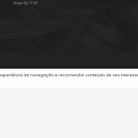
Hoje às 17:57
itos reservados.
periência de navegação e recomendar conteúdo de seu interesse