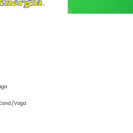
aga
 Cand./Vaga