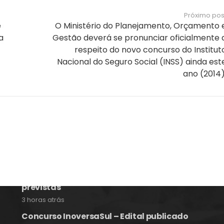
Próximo pos
e
O Ministério do Planejamento, Orçamento 
a
Gestão deverá se pronunciar oficialmente 
respeito do novo concurso do Institut
Nacional do Seguro Social (INSS) ainda est
ano (2014)
Notícias e Informações sobre
Concursos Públicos
Concurso Celesc 2026 – Edital Publicado
2 horas atrás
Concurso CASAN 2026 – Cargos e vagas
previstas
3 horas atrás
Concurso InoversaSul – Edital publicado