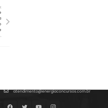
t
e
a
o
e
.
Fale Conosco
(48) 99828-9929
Calçadão João Pinto, 212 – Centro
Florianópolis – SC, 88010-420
atendimento@energiaconcursos.com.br