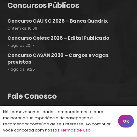
Concursos Públicos
Concurso CAU SC 2026 – Banca Quadrix
Ontem às 16:09
Concurso Celesc 2026 – Edital Publicado
7 ago às 20:17
Concurso CASAN 2026 – Cargos e vagas
previstas
7 ago às 19:25
Fale Conosco
Nós armazenamos dados temporariamente para
(48) 99828-9929
melhorar a sua experiência de navegação e
OK
recomendar conteúdo de seu interesse. Ao continuar,
Calçadão João Pinto, 212 – Centro
você concorda com nossos
Termos de Uso
.
Florianópolis – SC, 88010-420