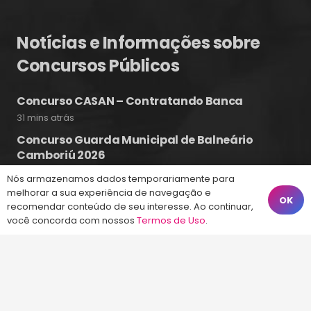
Notícias e Informações sobre
Concursos Públicos
Concurso CASAN – Contratando Banca
31 mins atrás
Concurso Guarda Municipal de Balneário
Camboriú 2026
Hoje às 10:17
Nós armazenamos dados temporariamente para
melhorar a sua experiência de navegação e
Concursos SC – Editais abertos
OK
recomendar conteúdo de seu interesse. Ao continuar,
26 jul às 16:58
você concorda com nossos
Termos de Uso
.
Fale Conosco