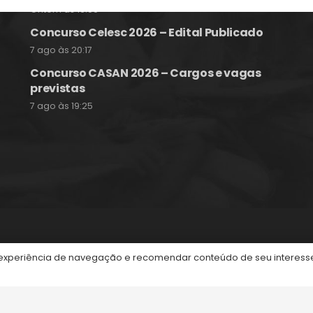
Ontem às 16:09
Concurso Celesc 2026 – Edital Publicado
7 ago às 20:17
Concurso CASAN 2026 – Cargos e vagas
previstas
7 ago às 19:25
itos reservados.
periência de navegação e recomendar conteúdo de seu interesse