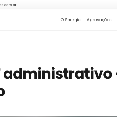
os.com.br
O Energia
Aprovações
 administrativo
o