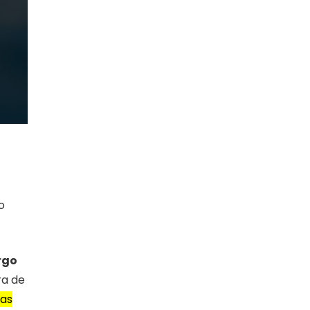
o
rgo
ra de
vas