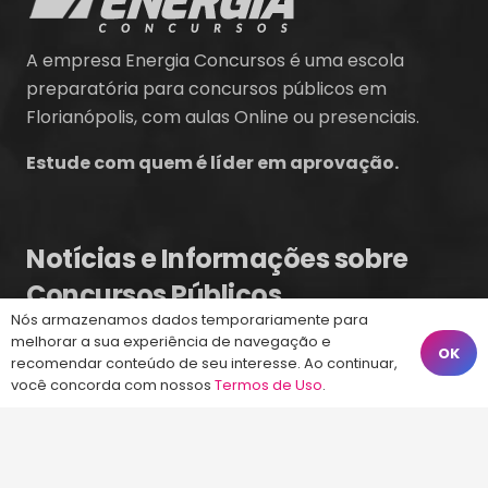
A empresa Energia Concursos é uma escola
preparatória para concursos públicos em
Florianópolis, com aulas Online ou presenciais.
Estude com quem é líder em aprovação.
Notícias e Informações sobre
Concursos Públicos
Nós armazenamos dados temporariamente para
melhorar a sua experiência de navegação e
Concurso CAU SC 2026 – Banca Quadrix
OK
recomendar conteúdo de seu interesse. Ao continuar,
Ontem às 16:09
você concorda com nossos
Termos de Uso
.
Concurso Celesc 2026 – Edital Publicado
7 ago às 20:17
Concurso CASAN 2026 – Cargos e vagas