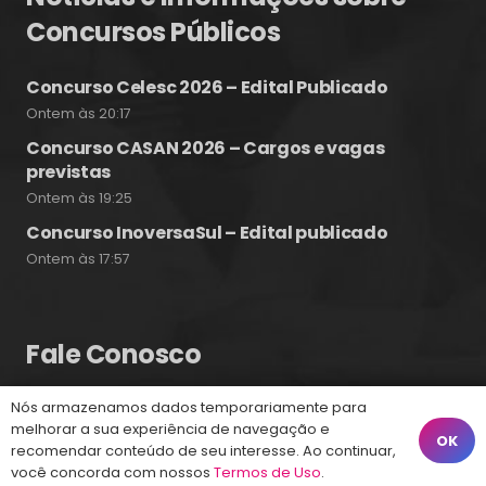
Concursos Públicos
Concurso Celesc 2026 – Edital Publicado
Ontem às 20:17
Concurso CASAN 2026 – Cargos e vagas
previstas
Ontem às 19:25
Concurso InoversaSul – Edital publicado
Ontem às 17:57
Fale Conosco
Nós armazenamos dados temporariamente para
(48) 99828-9929
melhorar a sua experiência de navegação e
OK
recomendar conteúdo de seu interesse. Ao continuar,
Calçadão João Pinto, 212 – Centro
você concorda com nossos
Termos de Uso
.