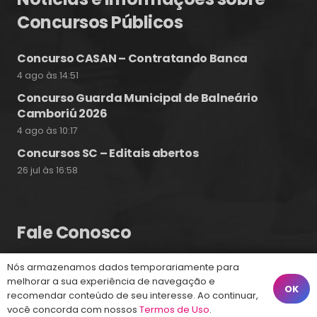
Concursos Públicos
Concurso CASAN – Contratando Banca
4 ago às 14:51
Concurso Guarda Municipal de Balneário
Camboriú 2026
4 ago às 10:17
Concursos SC – Editais abertos
26 jul às 16:58
Fale Conosco
Nós armazenamos dados temporariamente para
(48) 99828-9929
melhorar a sua experiência de navegação e
OK
recomendar conteúdo de seu interesse. Ao continuar,
Calçadão João Pinto, 212 – Centro
você concorda com nossos
Termos de Uso
.