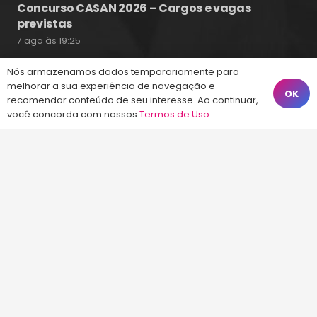
Concurso CASAN 2026 – Cargos e vagas
previstas
7 ago às 19:25
Nós armazenamos dados temporariamente para
melhorar a sua experiência de navegação e
OK
Fale Conosco
recomendar conteúdo de seu interesse. Ao continuar,
você concorda com nossos
Termos de Uso
.
(48) 99828-9929
Calçadão João Pinto, 212 – Centro
Florianópolis – SC, 88010-420
atendimento@energiaconcursos.com.br