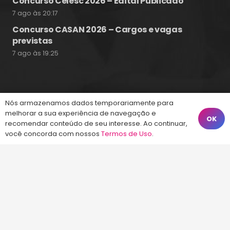
Concurso Celesc 2026 – Edital Publicado
7 ago às 20:17
Concurso CASAN 2026 – Cargos e vagas
previstas
7 ago às 19:25
Fale Conosco
Nós armazenamos dados temporariamente para
melhorar a sua experiência de navegação e
OK
recomendar conteúdo de seu interesse. Ao continuar,
(48) 99828-9929
você concorda com nossos
Termos de Uso
.
Calçadão João Pinto, 212 – Centro
Florianópolis – SC, 88010-420
atendimento@energiaconcursos.com.br