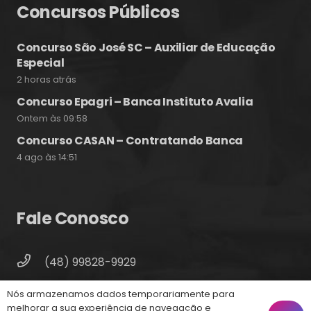
Concursos Públicos
Concurso São José SC – Auxiliar de Educação
Especial
2 horas atrás
Concurso Epagri – Banca Instituto Avalia
Ontem às 09:58
Concurso CASAN – Contratando Banca
4 ago às 14:51
Fale Conosco
(48) 99828-9929
Calçadão João Pinto, 212 – Centro
Nós armazenamos dados temporariamente para
Florianópolis – SC, 88010-420
melhorar a sua experiência de navegação e