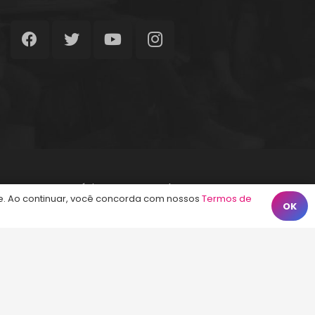
Início
Termos de Uso
Contato
. Ao continuar, você concorda com nossos
Termos de
OK