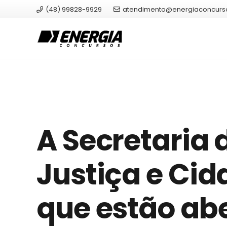
(48) 99828-9929
atendimento@energiaconcurs
A Secretaria 
Justiça e Ci
que estão ab