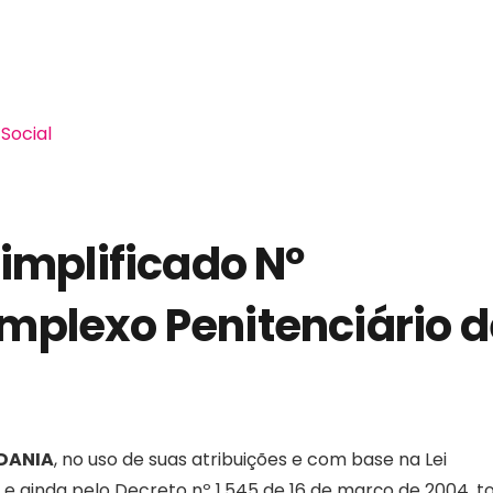
Social
implificado Nº
mplexo Penitenciário d
ADANIA
, no uso de suas atribuições e com base na Lei
e ainda pelo Decreto nº 1.545 de 16 de março de 2004, t