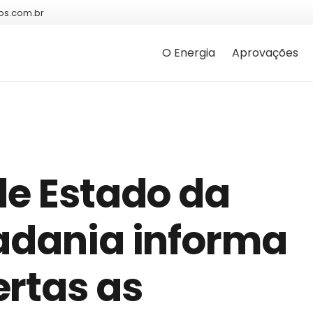
os.com.br
O Energia
Aprovações
de Estado da
dadania informa
ertas as