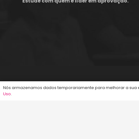
Estude com quem é líder em aprovação.
©2013-2024
Energia Concursos
. Todos os dire
Nós armazenamos dados temporariamente para melhorar a sua ex
Uso
.