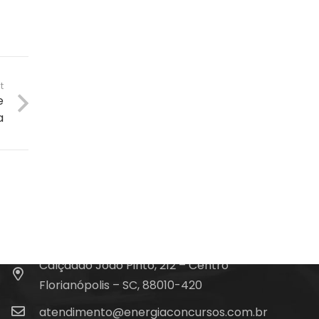
t
e
a
Fale Conosco
(48) 99828-9929
Calçadão João Pinto, 212 – Centro
Florianópolis – SC, 88010-420
atendimento@energiaconcursos.com.br