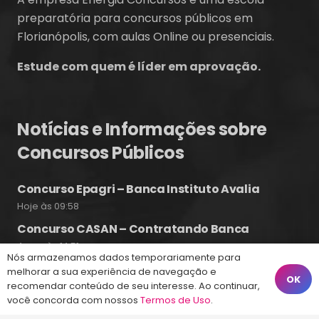
preparatória para concursos públicos em
Florianópolis, com aulas Online ou presenciais.
Estude com quem é líder em aprovação.
Notícias e Informações sobre
Concursos Públicos
Concurso Epagri – Banca Instituto Avalia
Hoje às 09:58
Concurso CASAN – Contratando Banca
4 ago às 14:51
Nós armazenamos dados temporariamente para
Concurso Guarda Municipal de Balneário
melhorar a sua experiência de navegação e
OK
Camboriú 2026
recomendar conteúdo de seu interesse. Ao continuar,
você concorda com nossos
Termos de Uso
.
4 ago às 10:17