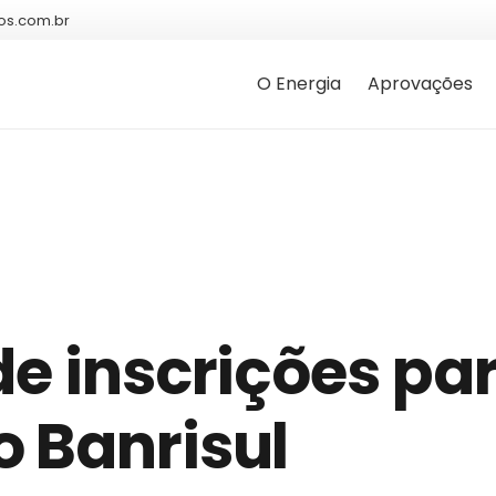
os.com.br
O Energia
Aprovações
de inscrições pa
o Banrisul