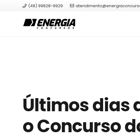
(48) 99828-9929
atendimento@energiaconcurs
Últimos dias 
o Concurso d