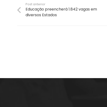
Post anterior
Educação preencherá 1.842 vagas em
diversos Estados
A empresa Energia Concursos é uma escola
preparatória para concursos públicos em
Florianópolis, com aulas Online ou presenciais.
Estude com quem é líder em aprovação.