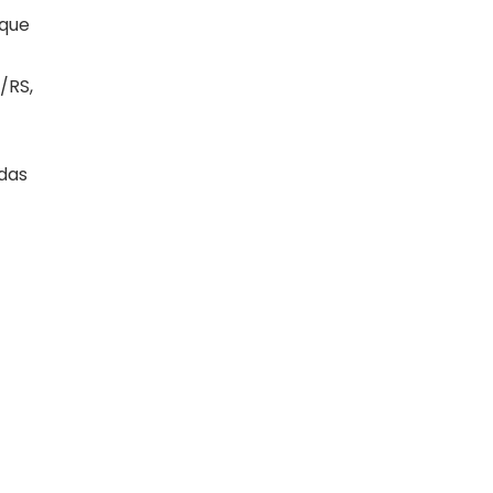
 que
/RS,
ídas