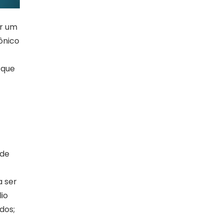
ar um
ônico
 que
 de
a ser
lio
dos;