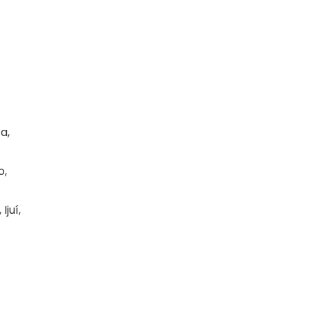
a,
o,
juí,