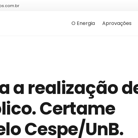
os.com.br
O Energia
Aprovações
a a realização d
lico. Certame
elo Cespe/UnB.