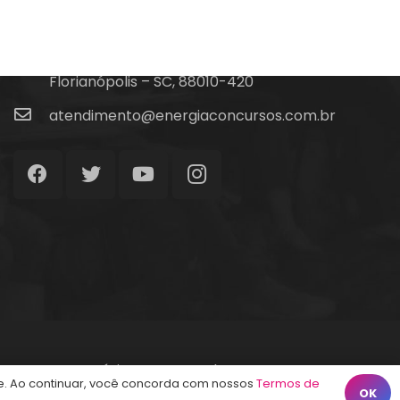
(48) 99828-9929
Calçadão João Pinto, 212 – Centro
Florianópolis – SC, 88010-420
atendimento@energiaconcursos.com.br
Início
Termos de Uso
Contato
. Ao continuar, você concorda com nossos
Termos de
OK