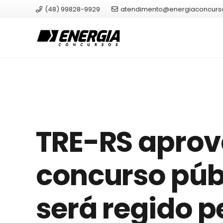
(48) 99828-9929
atendimento@energiaconcurs
TRE-RS aprov
concurso púb
será regido p