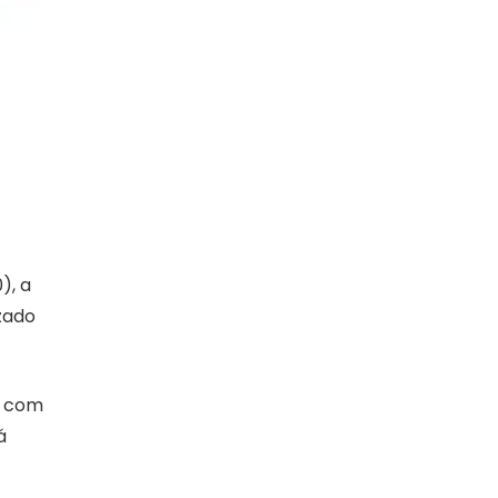
), a
zado
, com
á