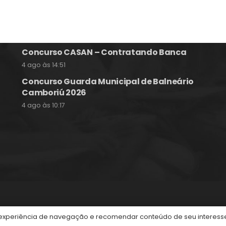
Concurso Epagri – Banca Instituto Avalia
Hoje às 09:58
Concurso CASAN – Contratando Banca
4 ago às 14:51
Concurso Guarda Municipal de Balneário
Camboriú 2026
4 ago às 10:17
itos reservados.
periência de navegação e recomendar conteúdo de seu interesse