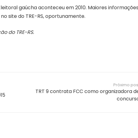
a Eleitoral gaúcha aconteceu em 2010. Maiores informaçõe
s no site do TRE-RS, oportunamente.
ão do TRE-RS.
Próximo pos
TRT 9 contrata FCC como organizadora d
015
concurs
Notícias e Informações sobre
Concursos Públicos