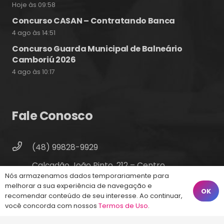
Hoje às 09:58
Concurso CASAN – Contratando Banca
4 ago às 14:51
Concurso Guarda Municipal de Balneário
Camboriú 2026
4 ago às 10:17
Fale Conosco
(48) 99828-9929
Calçadão João Pinto, 212 – Centro
Nós armazenamos dados temporariamente para
Florianópolis – SC, 88010-420
melhorar a sua experiência de navegação e
OK
atendimento@energiaconcursos.com.br
recomendar conteúdo de seu interesse. Ao continuar,
você concorda com nossos
Termos de Uso
.