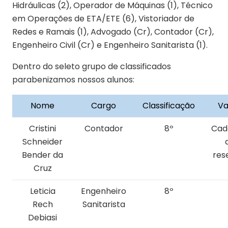
Hidráulicas (2), Operador de Máquinas (1), Técnico
em Operações de ETA/ETE (6), Vistoriador de
Redes e Ramais (1), Advogado (Cr), Contador (Cr),
Engenheiro Civil (Cr) e Engenheiro Sanitarista (1).
Dentro do seleto grupo de classificados
parabenizamos nossos alunos:
Nome
Cargo
Classificação
Va
Cristini
Contador
8º
Cad
Schneider
Bender da
res
Cruz
Leticia
Engenheiro
8º
Rech
Sanitarista
Debiasi