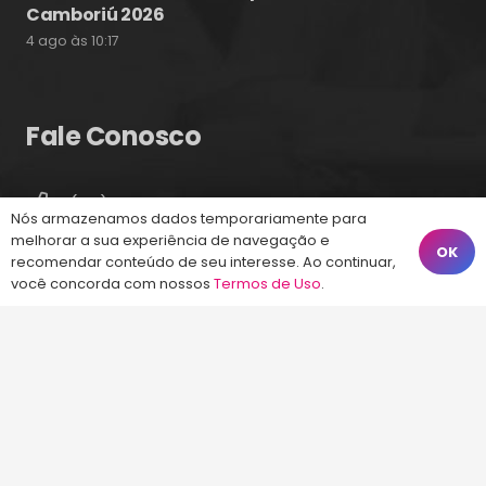
Camboriú 2026
4 ago às 10:17
Fale Conosco
(48) 99828-9929
Nós armazenamos dados temporariamente para
melhorar a sua experiência de navegação e
Calçadão João Pinto, 212 – Centro
OK
recomendar conteúdo de seu interesse. Ao continuar,
Florianópolis – SC, 88010-420
você concorda com nossos
Termos de Uso
.
atendimento@energiaconcursos.com.br