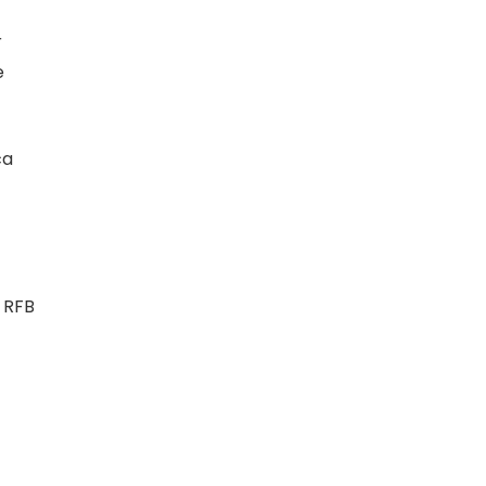
r
e
ca
 RFB