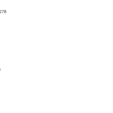
 278
s