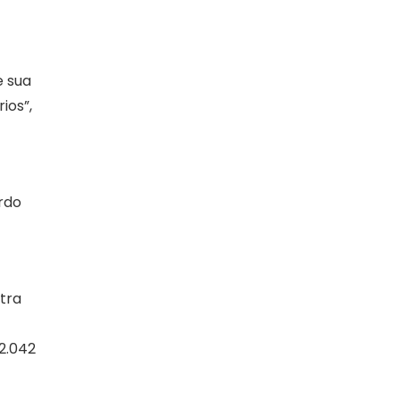
e sua
ios”,
rdo
stra
2.042