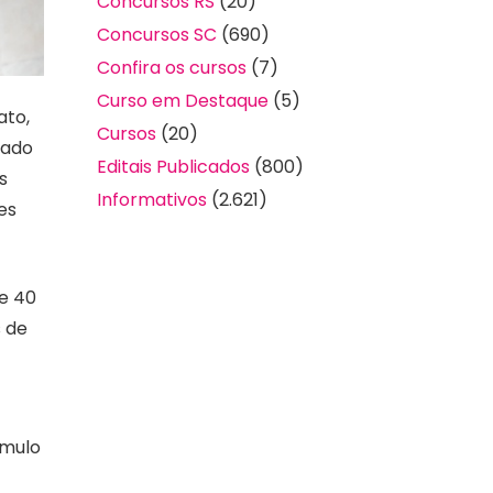
Concursos RS
(20)
Concursos SC
(690)
Confira os cursos
(7)
Curso em Destaque
(5)
ato,
Cursos
(20)
zado
Editais Publicados
(800)
s
Informativos
(2.621)
es
de 40
s de
úmulo