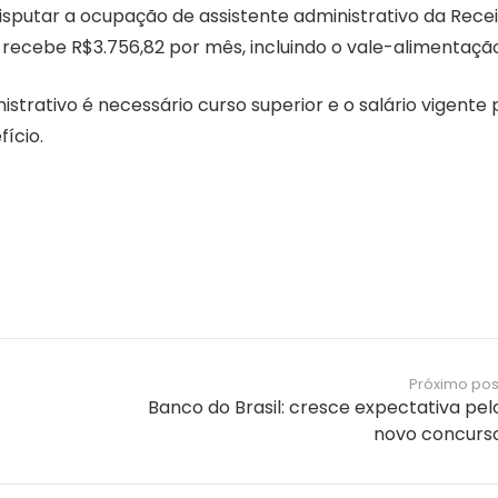
disputar a ocupação de assistente administrativo da Rece
 recebe R$3.756,82 por mês, incluindo o vale-alimentação
strativo é necessário curso superior e o salário vigente
ício.
Notícias e Informações sobre
Próximo pos
Banco do Brasil: cresce expectativa pel
Concursos Públicos
novo concurs
Concurso São José SC – Auxiliar de