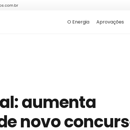
os.com.br
O Energia
Aprovações
ral: aumenta
de novo concur