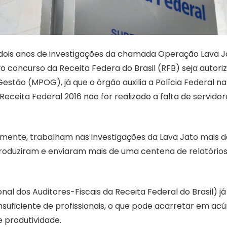
ra dois anos de investigações da chamada Operação Lava J
 concurso da Receita Federa do Brasil (RFB) seja autori
stão (MPOG), já que o órgão auxilia a Polícia Federal na
eceita Federal 2016 não for realizado a falta de servidor
lmente, trabalham nas investigações da Lava Jato mais 
já produziram e enviaram mais de uma centena de relatório
onal dos Auditores-Fiscais da Receita Federal do Brasil) já
nsuficiente de profissionais, o que pode acarretar em ac
 produtividade.