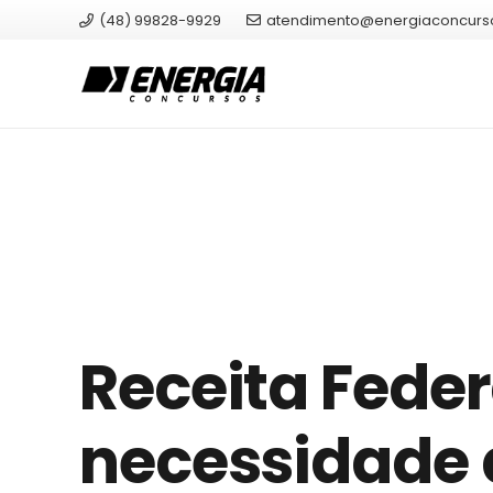
(48) 99828-9929
atendimento@energiaconcurs
Receita Fede
necessidade 