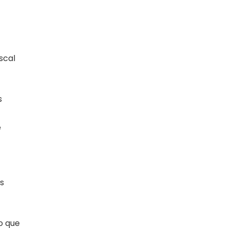
scal
s
e
s
do que