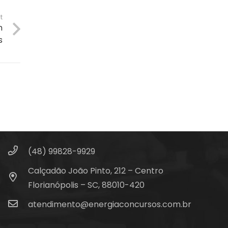
t
m
s
Fale Conosco
(48) 99828-9929
Calçadão João Pinto, 212 – Centro
Florianópolis – SC, 88010-420
atendimento@energiaconcursos.com.br