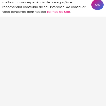
Florianópolis – SC, 88010-420
melhorar a sua experiência de navegação e
OK
recomendar conteúdo de seu interesse. Ao continuar,
atendimento@energiaconcursos.com.br
você concorda com nossos
Termos de Uso
.
©2013-2024
Energia Concursos
. Todos os
direitos reservados.
Início
Termos de Uso