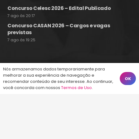
Concurso Celesc 2026 – Edital Publicado
7 ago às 20:17
Concurso CASAN 2026 – Cargos e vagas
previstas
7 ago às 19:25
Fale Conosco
Nós armazenamos dados temporariamente para
melhorar a sua experiência de navegação e
OK
recomendar conteúdo de seu interesse. Ao continuar,
(48) 99828-9929
você concorda com nossos
Termos de Uso
.
Calçadão João Pinto, 212 – Centro
Florianópolis – SC, 88010-420
atendimento@energiaconcursos.com.br