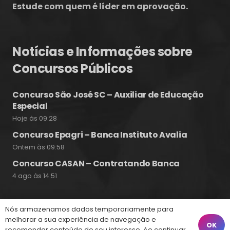
Estude com quem é líder em aprovação.
Notícias e Informações sobre
Concursos Públicos
Concurso São José SC – Auxiliar de Educação
Especial
Hoje às 09:28
Concurso Epagri – Banca Instituto Avalia
Ontem às 09:58
Concurso CASAN – Contratando Banca
4 ago às 14:51
Nós armazenamos dados temporariamente para
Fale Conosco
melhorar a sua experiência de navegação e
OK
recomendar conteúdo de seu interesse. Ao continuar,