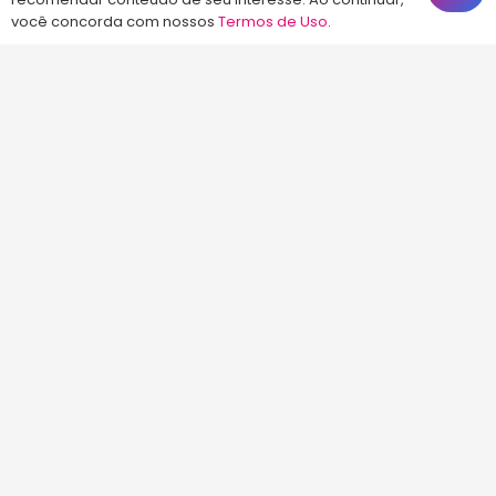
você concorda com nossos
Termos de Uso
.
(48) 99828-9929
Calçadão João Pinto, 212 – Centro
Florianópolis – SC, 88010-420
atendimento@energiaconcursos.com.br