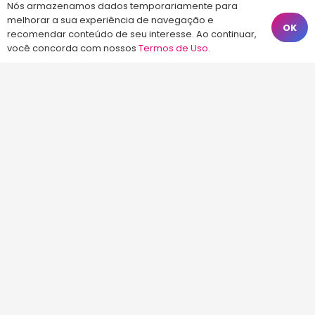
Nós armazenamos dados temporariamente para
preparatória para concursos públicos em
melhorar a sua experiência de navegação e
OK
Florianópolis, com aulas Online ou presenciais.
recomendar conteúdo de seu interesse. Ao continuar,
você concorda com nossos
Termos de Uso
.
Estude com quem é líder em aprovação.
Notícias e Informações sobre
Concursos Públicos
Concurso Celesc 2026 – Edital Publicado
Ontem às 20:17
Concurso CASAN 2026 – Cargos e vagas
previstas
Ontem às 19:25
Concurso InoversaSul – Edital publicado
Ontem às 17:57