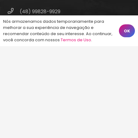
(48) 99828-9929
Nós armazenamos dados temporariamente para
Calçadão João Pinto, 212 – Centro
melhorar a sua experiência de navegação e
Florianópolis – SC, 88010-420
OK
recomendar conteúdo de seu interesse. Ao continuar,
você concorda com nossos
Termos de Uso
.
atendimento@energiaconcursos.com.br
©2013-2024
Energia Concursos
. Todos os
direitos reservados.