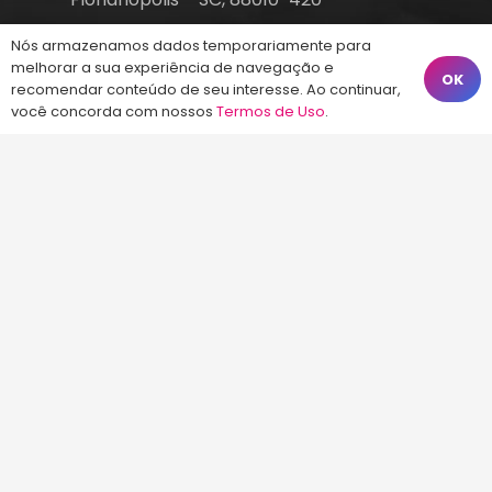
atendimento@energiaconcursos.com.br
Nós armazenamos dados temporariamente para
melhorar a sua experiência de navegação e
OK
recomendar conteúdo de seu interesse. Ao continuar,
você concorda com nossos
Termos de Uso
.
©2013-2024
Energia Concursos
. Todos os
direitos reservados.
Início
Termos de Uso