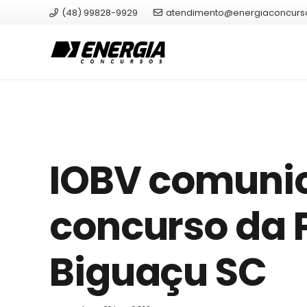
(48) 99828-9929
atendimento@energiaconcurs
IOBV comuni
concurso da P
Biguaçu SC