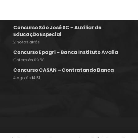
Notícias e Informações sobre
Concursos Públicos
Concurso São José SC – Auxiliar de
Educação Especial
2 horas atrás
Concurso Epagri – Banca Instituto Avalia
Ontem às 09:58
Concurso CASAN – Contratando Banca
4 ago às 14:51
itos reservados.