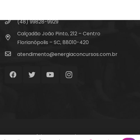
Fale Conosco
(48) 99828-9929
Calçadão João Pinto, 212 – Centro
Florianópolis – SC, 88010-420
atendimento@energiaconcursos.com.br
Início
Termos de Uso
Contato