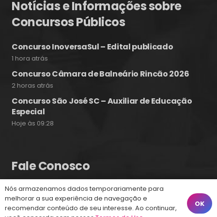
Notícias e Informações sobre
Concursos Públicos
Concurso InoversaSul – Edital publicado
1 hora atrás
Concurso Câmara de Balneário Rincão 2026
2 horas atrás
Concurso São José SC – Auxiliar de Educação
Especial
Hoje às 09:28
Fale Conosco
Nós armazenamos dados temporariamente para
(48) 99828-9929
melhorar a sua experiência de navegação e
OK
recomendar conteúdo de seu interesse. Ao continuar,
Calçadão João Pinto, 212 – Centro