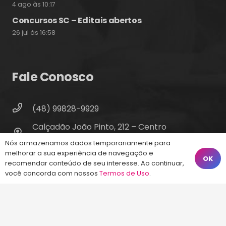
4 ago às 10:17
Concursos SC – Editais abertos
26 jul às 16:58
Fale Conosco
(48) 99828-9929
Calçadão João Pinto, 212 – Centro
Florianópolis – SC, 88010-420
Nós armazenamos dados temporariamente para
melhorar a sua experiência de navegação e
atendimento@energiaconcursos.com.br
OK
recomendar conteúdo de seu interesse. Ao continuar,
você concorda com nossos
Termos de Uso
.