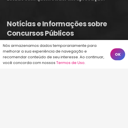
Notícias e Informações sobre
Concursos Públicos
Nós armazenamos dados temporariamente para
Concurso CAU SC 2026 – Banca Quadrix
melhorar a sua experiência de navegação e
OK
8 ago às 16:09
recomendar conteúdo de seu interesse. Ao continuar,
você concorda com nossos
Termos de Uso
.
Concurso Celesc 2026 – Edital Publicado
7 ago às 20:17
Concurso CASAN 2026 – Cargos e vagas
previstas
7 ago às 19:25
Fale Conosco