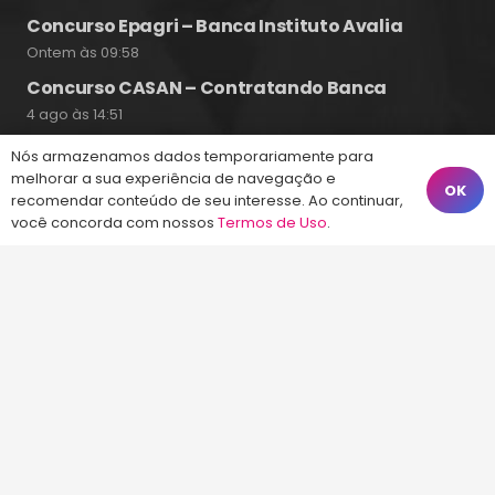
Concurso Epagri – Banca Instituto Avalia
Ontem às 09:58
Concurso CASAN – Contratando Banca
4 ago às 14:51
Nós armazenamos dados temporariamente para
melhorar a sua experiência de navegação e
OK
recomendar conteúdo de seu interesse. Ao continuar,
Fale Conosco
você concorda com nossos
Termos de Uso
.
(48) 99828-9929
Calçadão João Pinto, 212 – Centro
Florianópolis – SC, 88010-420
atendimento@energiaconcursos.com.br