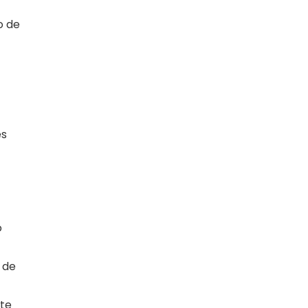
o de
es
o
 de
nte