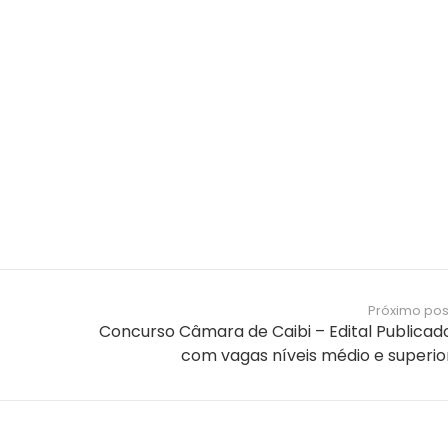
Próximo pos
Concurso Câmara de Caibi – Edital Publicad
Notícias e Informações sobre
com vagas níveis médio e superio
Concursos Públicos
Concurso Celesc 2026 – Edital Publicado