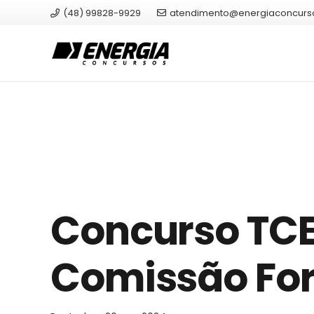
(48) 99828-9929
atendimento@energiaconcurs
Concurso TCE
Comissão Fo