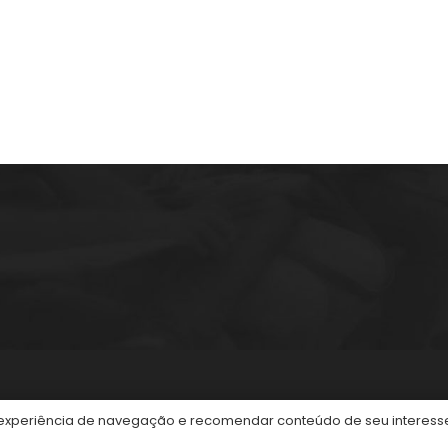
2 horas atrás
Concurso CASAN 2026 – Cargos e vagas
previstas
3 horas atrás
Concurso InoversaSul – Edital publicado
Hoje às 17:57
itos reservados.
periência de navegação e recomendar conteúdo de seu interesse