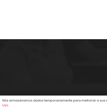
preparatória para concursos públicos em
Florianópolis, com aulas Online ou presenciais.
Estude com quem é líder em aprovação.
©2013-2024
Energia Concursos
. Todos os dire
Nós armazenamos dados temporariamente para melhorar a sua ex
Uso
.