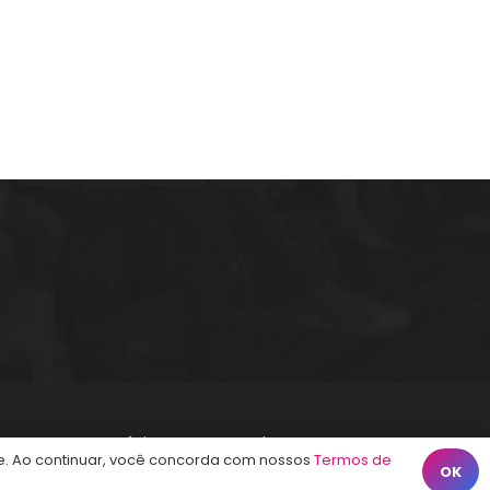
Calçadão João Pinto, 212 – Centro
Florianópolis – SC, 88010-420
atendimento@energiaconcursos.com.br
Início
Termos de Uso
Contato
. Ao continuar, você concorda com nossos
Termos de
OK