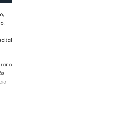
e,
o,
dital
rar o
ós
cio