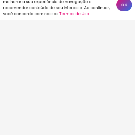
Florianópolis – SC, 88010-420
melhorar a sua experiência de navegação e
OK
recomendar conteúdo de seu interesse. Ao continuar,
atendimento@energiaconcursos.com.br
você concorda com nossos
Termos de Uso
.
©2013-2024
Energia Concursos
. Todos os
direitos reservados.
Início
Termos de Uso