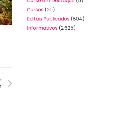
Curso em Destaque
(5)
Cursos
(20)
Editais Publicados
(804)
Informativos
(2.625)
t
s