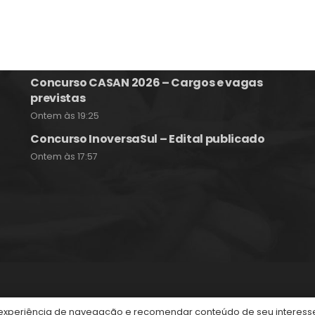
Concursos Públicos
Concurso Celesc 2026 – Edital Publicado
Ontem às 20:17
Concurso CASAN 2026 – Cargos e vagas
previstas
Ontem às 19:25
Concurso InoversaSul – Edital publicado
Ontem às 17:57
itos reservados.
periência de navegação e recomendar conteúdo de seu interesse