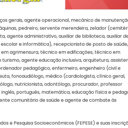
iços gerais, agente operacional, mecânico de manutençã
áquinas, pedreiro, servente merendeira, zelador (cemitér
ta, agente administrativo, auxiliar de biblioteca, auxiliar d
e escolar e informática), recepcionista de posto de saúde,
o em agrimensura, técnico em edificações, técnico em
turismo, agente educação inclusiva, arquitetura, assiste
coordenador pedagógico, enfermeiro, engenheiro (civil e
euta, fonoaudiólogo, médico (cardiologista, clínico geral,
rólogo, nutricionista, odontólogo, procurador, professor
ica, inglês, português, matemática, educação física e pedag
agente comunitário de saúde e agente de combate às
dos e Pesquisa Socioeconômicos (FEPESE) e suas inscriç