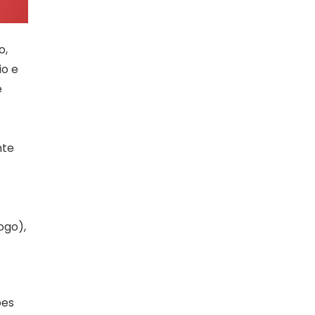
o,
io e
e
nte
ogo),
ões