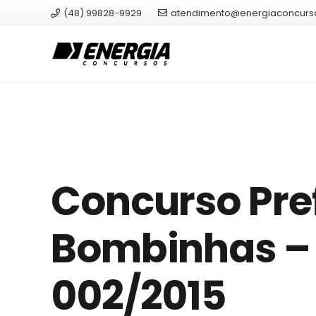
(48) 99828-9929
atendimento@energiaconcurs
Concurso Pref
Bombinhas – 
002/2015