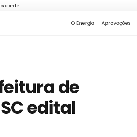
os.com.br
O Energia
Aprovações
eitura de
SC edital