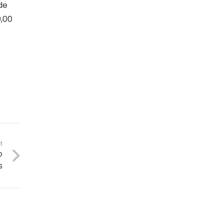
de
0,00
t
o
s
Fale Conosco