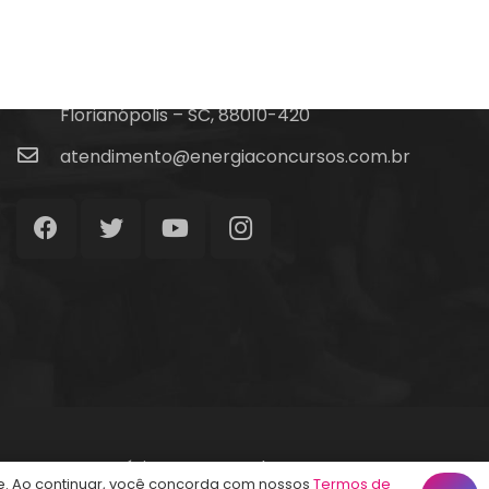
(48) 99828-9929
Calçadão João Pinto, 212 – Centro
Florianópolis – SC, 88010-420
atendimento@energiaconcursos.com.br
Início
Termos de Uso
Contato
. Ao continuar, você concorda com nossos
Termos de