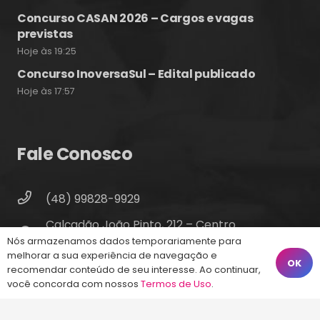
Concurso CASAN 2026 – Cargos e vagas
previstas
Hoje às 19:25
Concurso InoversaSul – Edital publicado
Hoje às 17:57
Fale Conosco
(48) 99828-9929
Calçadão João Pinto, 212 – Centro
Nós armazenamos dados temporariamente para
Florianópolis – SC, 88010-420
melhorar a sua experiência de navegação e
OK
atendimento@energiaconcursos.com.br
recomendar conteúdo de seu interesse. Ao continuar,
você concorda com nossos
Termos de Uso
.