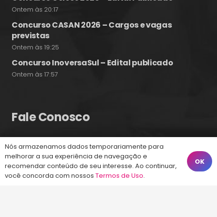
Ontem às 20:17
Concurso CASAN 2026 – Cargos e vagas
previstas
Ontem às 19:25
Concurso InoversaSul – Edital publicado
Ontem às 17:57
Fale Conosco
Nós armazenamos dados temporariamente para
(48) 99828-9929
melhorar a sua experiência de navegação e
OK
Calçadão João Pinto, 212 – Centro
recomendar conteúdo de seu interesse. Ao continuar,
você concorda com nossos
Termos de Uso
.
Florianópolis – SC, 88010-420
atendimento@energiaconcursos.com.br