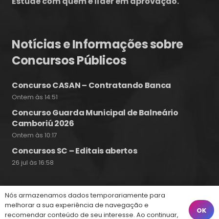
Estude com quem é líder em aprovação.
Notícias e Informações sobre
Concursos Públicos
Concurso CASAN – Contratando Banca
Ontem às 14:51
Concurso Guarda Municipal de Balneário
Camboriú 2026
Ontem às 10:17
Concursos SC – Editais abertos
26 jul às 16:58
Nós armazenamos dados temporariamente para
Fale Conosco
melhorar a sua experiência de navegação e
OK
recomendar conteúdo de seu interesse. Ao continuar,