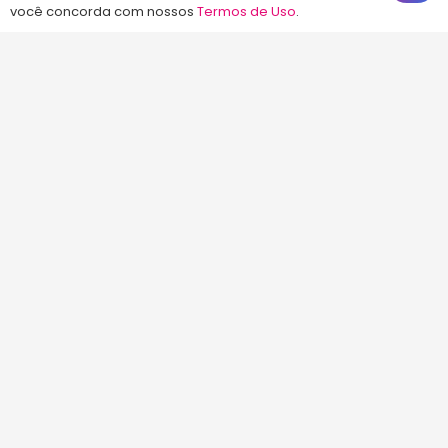
você concorda com nossos
Termos de Uso
.
(48) 99828-9929
Calçadão João Pinto, 212 – Centro
Florianópolis – SC, 88010-420
atendimento@energiaconcursos.com.br